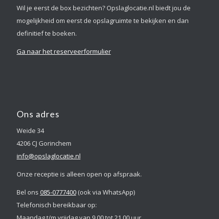
Wil je eerst de box bezichten? Opslaglocatie.nl biedt jou de
mogelijkheid om eerst de opslagruimte te bekijken en dan
definitief te boeken.
Ga naar het reserveerformulier
Ons adres
Weide 34
4206 CJ Gorinchem
info@opslaglocatie.nl
Onze receptie is alleen open op afspraak.
Bel ons
085-0777400
(ook via WhatsApp)
Telefonisch bereikbaar op:
Maandag t/m vrijdag van 9.00 tot 21.00 uur